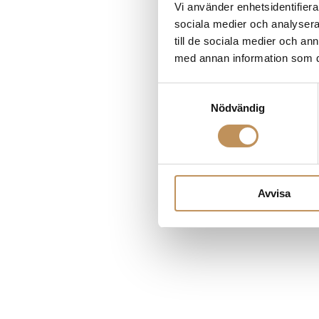
Vi använder enhetsidentifierar
sociala medier och analysera 
till de sociala medier och a
Application error
med annan information som du 
Samtyckesval
Nödvändig
Avvisa