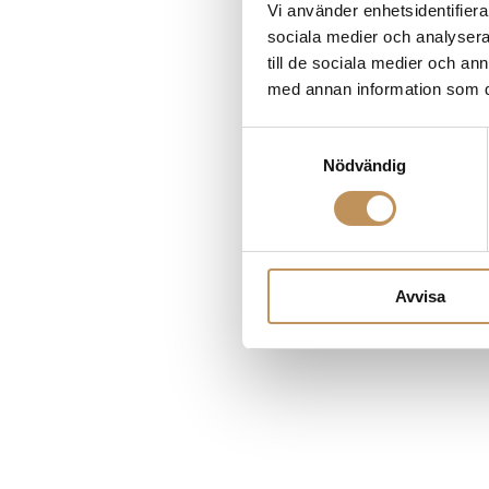
Vi använder enhetsidentifierar
sociala medier och analysera 
till de sociala medier och a
Application error
med annan information som du 
Samtyckesval
Nödvändig
Avvisa