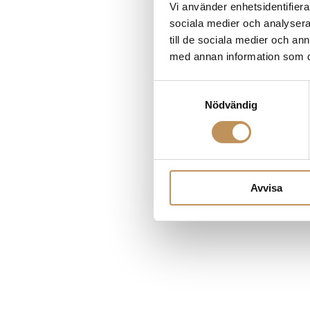
Vi använder enhetsidentifierar
sociala medier och analysera 
till de sociala medier och a
Application error
med annan information som du 
Samtyckesval
Nödvändig
Avvisa